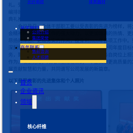
光纤电缆
体育器材
礼。受表彰的先进个人及集体代表依次登台领奖。期间，精
编排的文艺节目与抽奖活动穿插进行，现场气氛热烈，将颁
典礼推向高潮。
会议号召，全体干部职工要以受表彰的先进为榜样，将
关于我们
公司介绍
会精神转化为推动工作的强大动力，以更加饱满的热情、更
集团荣誉
昂扬的斗志、更加务实的作风，投身到2026年各项工作中。
深刻领会周新基董事长的重要讲话精神，围绕公司年度目标
商务联系
售前咨询
务，聚焦创新驱动、深化改革、提质增效，在各自岗位上担
人才招聘
作为、攻坚克难，为九州星际在新的一年里实现更高质量的
展贡献智慧和力量，共同谱写公司发展的新篇章。
以下是受表彰的先进集体和个人照片
首页
企业资讯
领域
核心纤维