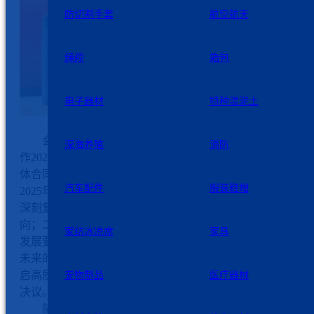
防切割手套
航空航天
绳缆
箱包
电子器材
特种混泥土
会议共有五项议程。总经理朱建军代表公司经营层向大
深海养殖
消防
作2025年度行政工作报告；工会主席邵海泉向大会作2025年
体合同履行情况及2026年修改情况说明；总经理朱建军宣读
汽车配件
服装鞋帽
2025年度表彰决定；董事长周新基作重要讲话，他强调：一
深刻复盘、明辨时局，于行业浪潮中锚定行稳致远的发展航
向；二、洞察趋势、坚守本心，于时代变局中把握守正笃行
家纺冰凉席
家具
发展要义；三、系统部署、精准施策，于创新突破中构筑面
未来的能力基石；四、凝聚合力、协同共进，于持续奋斗中
启高质量发展的崭新征程。最后，大会表决通过了本次职代
宠物制品
医疗器械
决议。
随后，大会隆重举行了2025年度先进集体和个人颁奖典