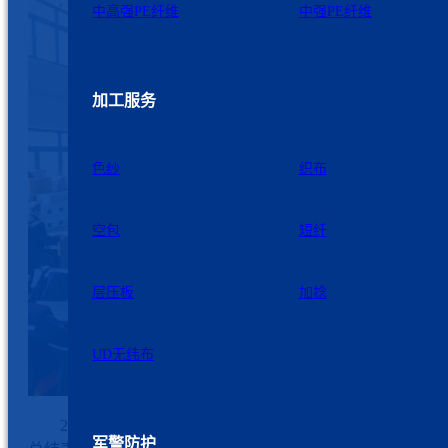
中高强PE纤维
中强PE纤维
加工服务
色纱
织布
空包
短纤
层压板
加捻
UD无纬布
2026年2月8日下午，九州星际首届四次职代会暨2025年
军警防护