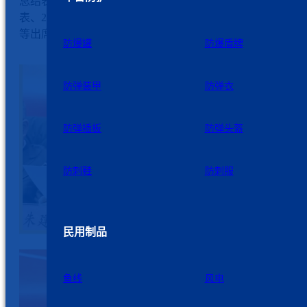
总结表彰大会在四楼会议厅顺利召开。公司全体领导、职工
表、2025年度受表彰的首席员工及终身首席员工、优秀班组
等出席会议。大会由党委副书记、工会主席邵海泉主持。
防爆罐
防爆盾牌
防弹装甲
防弹衣
防弹插板
防弹头盔
防刺鞋
防刺服
民用制品
鱼线
风电