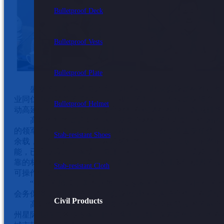
Bulletproof Deck
Bulletproof Vests
Bulletproof Plate
盛夏的如东，黄海之滨活力涌动。此次会议是标准起草
业同仁再次聚首的关键节点。规范的制定，不仅是保障产品
Bulletproof Helmet
动高延性纤维增强水泥基复合材料在砌体结构加固领域科学
高延性纤维是高延性水泥基复合材料的“灵魂”。作为
的领军企业，九州星际在此次规范制定中扮演着重要角色。
Stab-resistant Shoes
余载，生产的超高分子量聚乙烯纤维，凭借高强度、耐磨耐
能，已广泛应用于家纺、海洋工程、劳动保护、国防及土木
靠的材料支撑。此次参与规范制定，我们依托多年积累的技
Stab-resistant Cloth
可操作性提供了可靠支持。
“规范的形成，离不开每一位专家的智慧与行业同仁的
会务保障，更期待通过本次会议增进业界沟通合作，在关键
Civil Products
高延性纤维增强水泥基复合材料与传统建筑技术的融合
州星际期待与各位专家、同仁携手，共同探索高性能纤维在