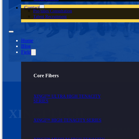
Contact
Pre-sales Consultation
Talent Recruitment
Home
Blog
Field
Core Fibers
XINGI™ ULTRA HIGH TENACITY
SERIES
XINGI TECH
XINGI™ HIGH TENACITY SERIES
Discovering needs and solving problems 