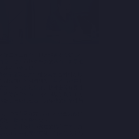
的第二次工作会，也是继首次会议后行
质量、提升市场竞争力的基石，更是推
应用的重要支撑。
超高分子量聚乙烯纤维及其复合材料领域
公司深耕纤维材料研发、生产与销售十
腐蚀、低密度轻量化、抗冲击等优异性
工程等多个领域，为不同场景提供了可
术数据与应用经验，为标准的科学性与
努力。”作为承办方，我们不仅全力做好
问题上取得实质性突破。
创新，是此次规范聚焦的核心方向。九
结构加固中的无限可能，为建筑安全与