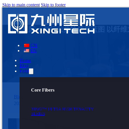
Skip to main content
Skip to footer
九州星际：与行业共绘规范蓝图 以纤维
CN
EN
Home
Blog
Field
Core Fibers
Blog
2025年7月10日
XINGI™ ULTRA HIGH TENACITY
SERIES