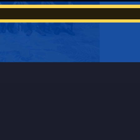
are the primary driving forces for our development. We welcome custom