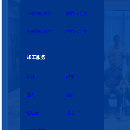
超高强PE纤维
高强PE纤维
中高强PE纤维
中强PE纤维
加工服务
色纱
织布
空包
短纤
层压板
加捻