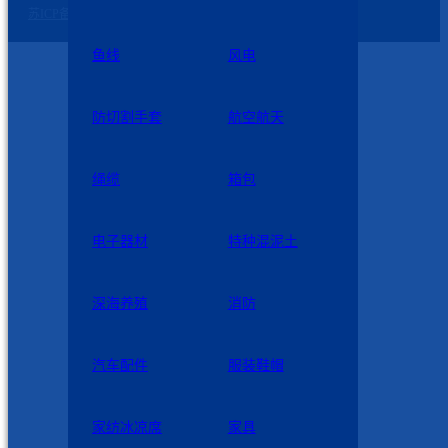
苏ICP备2023007729号-2
鱼线
风电
防切割手套
航空航天
绳缆
箱包
电子器材
特种混泥土
深海养殖
消防
汽车配件
服装鞋帽
家纺冰凉席
家具