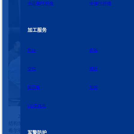
中高强PE纤维
中强PE纤维
加工服务
色纱
织布
空包
短纤
层压板
加捻
UD无纬布
2025年7月6日，《高延性纤维增强水泥基复合材料在砌
结构加固中应用技术规范》标准起草第二次工作会在江苏如
希尔顿酒店顺利召开。作为本次会议的协办方，九州星际科
军警防护