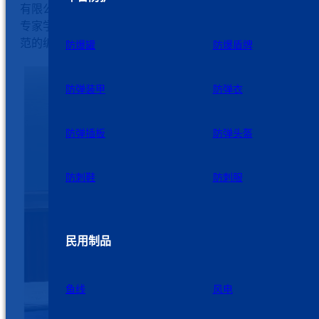
有限公司与来自建材情报所、密歇根大学、同济大学等机构
专家学者，以及行业同仁齐聚一堂，共同推进这一重要行业
范的编制进程。
防爆罐
防爆盾牌
防弹装甲
防弹衣
防弹插板
防弹头盔
防刺鞋
防刺服
民用制品
鱼线
风电