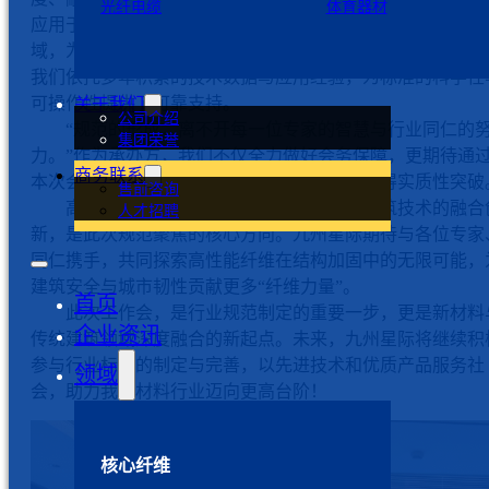
光纤电缆
体育器材
应用于家纺、海洋工程、劳动保护、国防及土木工程等多个
域，为不同场景提供了可靠的材料支撑。此次参与规范制定
我们依托多年积累的技术数据与应用经验，为标准的科学性
可操作性提供了可靠支持。
关于我们
公司介绍
“规范的形成，离不开每一位专家的智慧与行业同仁的
集团荣誉
力。”作为承办方，我们不仅全力做好会务保障，更期待通
商务联系
本次会议增进业界沟通合作，在关键问题上取得实质性突破
售前咨询
高延性纤维增强水泥基复合材料与传统建筑技术的融合
人才招聘
新，是此次规范聚焦的核心方向。九州星际期待与各位专家
同仁携手，共同探索高性能纤维在结构加固中的无限可能，
建筑安全与城市韧性贡献更多“纤维力量”。
首页
此次工作会，是行业规范制定的重要一步，更是新材料
企业资讯
传统建筑领域深度融合的新起点。未来，九州星际将继续积
参与行业标准的制定与完善，以先进技术和优质产品服务社
领域
会，助力我国材料行业迈向更高台阶！
核心纤维