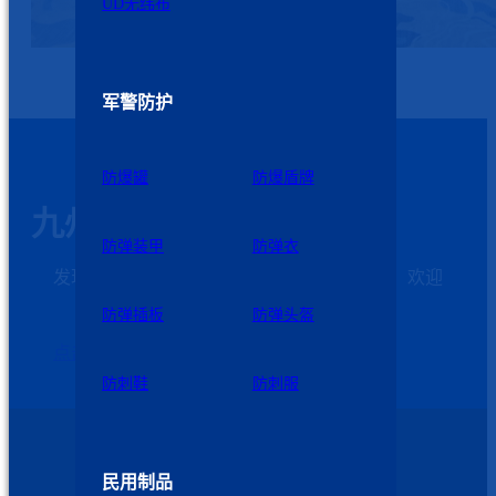
UD无纬布
军警防护
防爆罐
防爆盾牌
九州星际科技
防弹装甲
防弹衣
发现需求和解决问题是我们发展的第一动力，欢迎
客户加强与我们的沟通
防弹插板
防弹头盔
点击这里联系我们
防刺鞋
防刺服
苏公网安备 32060102320739号
民用制品
©2026 九州星际 版权所有