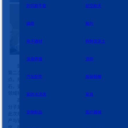
防切割手套
航空航天
绳缆
箱包
电子器材
特种混泥土
深海养殖
消防
盛夏的如东，黄海之滨活力涌动。此次会议是标准起草
第二次工作会，也是继首次会议后行业同仁再次聚首的关键
汽车配件
服装鞋帽
点。规范的制定，不仅是保障产品质量、提升市场竞争力的
石，更是推动高延性纤维增强水泥基复合材料在砌体结构加
领域科学应用的重要支撑。
家纺冰凉席
家具
高延性纤维是高延性水泥基复合材料的“灵魂”。作为超
分子量聚乙烯纤维及其复合材料领域的领军企业，九州星际
宠物制品
医疗器械
此次规范制定中扮演着重要角色。公司深耕纤维材料研发、
产与销售十余载，生产的超高分子量聚乙烯纤维，凭借高强
度、耐磨耐腐蚀、低密度轻量化、抗冲击等优异性能，已广