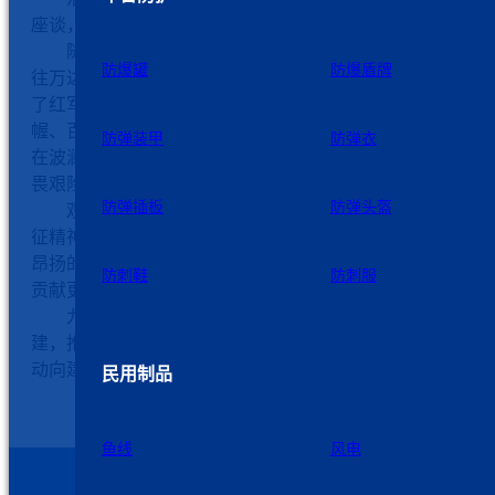
座谈，互鉴党建经验，并就惠企政策辅导进行了简要沟通。
随后，双方组织党员代表、入党积极分子代表约90人，
防爆罐
防爆盾牌
往万达影城集中观看红色主旋律影片《四渡》。影片生动再
了红军长征途中四渡赤水的光辉历程，展现了革命先辈运筹
幄、百折不挠的斗争智慧与坚定信念。观影过程中，大家沉
防弹装甲
防弹衣
在波澜壮阔的历史画卷中，深切感受到革命先辈为理想信念
畏艰险、浴血奋战的崇高精神。
防弹插板
防弹头盔
观影结束后，党员同志们纷纷表示，要继承和发扬伟大
征精神，从红色基因中汲取奋进力量，立足本职岗位，以更
昂扬的斗志和务实的作风，为企业高质量发展和地方经济建
防刺鞋
防刺服
贡献更大力量。
九州星际党委将以此次活动为契机，持续深化政企党建
建，推动党建工作与企业发展同频共振、互促共进，以实际
动向建党105周年献礼。
民用制品
鱼线
风电