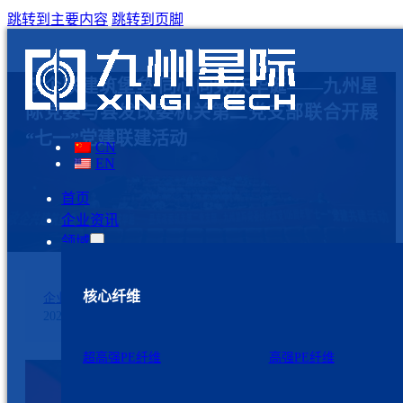
跳转到主要内容
跳转到页脚
政企联建筑堡垒 同心向党庆华诞——九州星
际党委与县发改委机关第二党支部联合开展
“七一”党建联建活动
CN
EN
首页
企业资讯
领域
核心纤维
企业资讯
2026年7月7日
超高强PE纤维
高强PE纤维