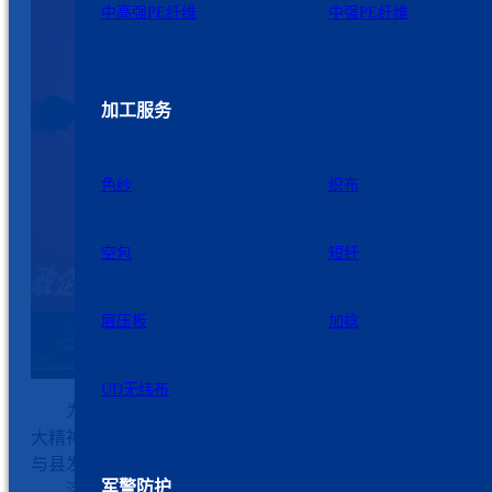
中高强PE纤维
中强PE纤维
加工服务
色纱
织布
空包
短纤
层压板
加捻
UD无纬布
为庆祝中国共产党成立105周年，深入学习贯彻党的二
大精神，扎实推进政企党建共建，7月3日下午，九州星际党
与县发改委机关第二党支部联合开展“七一”党建联建活动。
军警防护
活动伊始，双方党员代表在县行政中心开展党建共建交