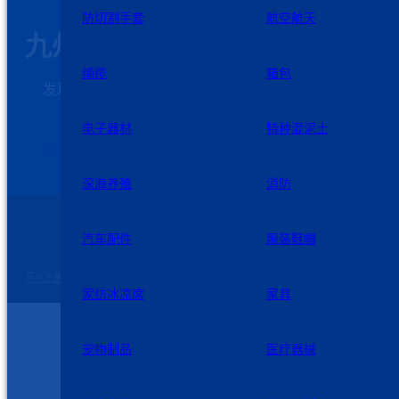
防切割手套
航空航天
九州星际科技
绳缆
箱包
发现需求和解决问题是我们发展的第一动力，欢迎
客户加强与我们的沟通
电子器材
特种混泥土
点击这里联系我们
深海养殖
消防
汽车配件
服装鞋帽
苏公网安备 32060102320739号
©2026 九州星际 版权所有
苏ICP备2023007729号-2
家纺冰凉席
家具
宠物制品
医疗器械