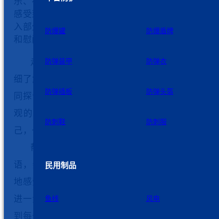
乐、祥和的节日，让大家在生活上得到帮扶、情感
感受到关心关爱，2024年春节来临之际，公司工会
入部分困难职工家中走访慰问，为他们送去了慰问
防爆罐
防爆盾牌
和慰问品，以及公司的新春祝福。
走访慰问中，工会代表与困难职工亲切交谈，
防弹装甲
防弹衣
细了解他们的工作、生活状况、困难情况，和他们
防弹插板
防弹头盔
同探讨应对困难的方法和措施，鼓励他们保持积极
观的心态，要相信单位大家庭的力量，更要相信
防刺鞋
防刺服
己，一定能够克服暂时的困难，迎来美好的明天。
帮扶纾困无小事，服务职工显真情。
暖心的
语，亲切的握手，让困难职工
家庭
在这个严冬，真
民用制品
地感受到
九州星际
大家庭
的
温暖
。
今后，公司工会
进一步完善帮扶措施，切实
将
困难帮扶举措精准落
鱼线
风电
到每一位困难职工，
引导他们正视暂时困难，
帮助