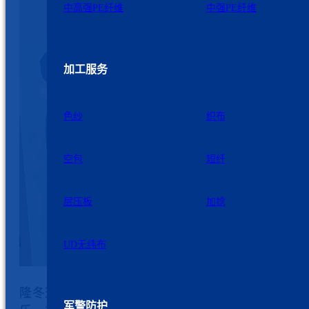
中高强PE纤维
中强PE纤维
加工服务
色纱
织布
空包
短纤
层压板
加捻
UD无纬布
隆冬透寒意，慰问暖人心。为让困难职工度过一个
军警防护