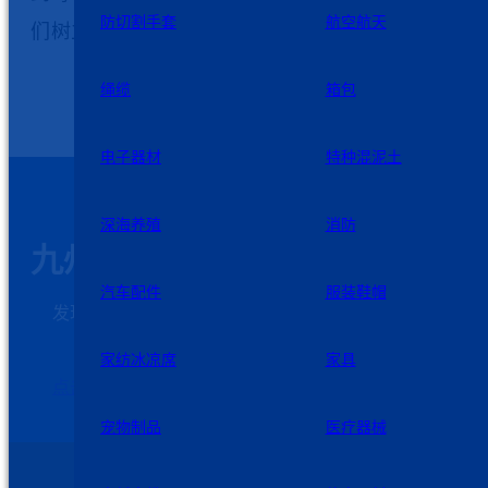
防切割手套
航空航天
们树立生活的信心
。
绳缆
箱包
电子器材
特种混泥土
深海养殖
消防
九州星际科技
汽车配件
服装鞋帽
发现需求和解决问题是我们发展的第一动力，欢迎
客户加强与我们的沟通
家纺冰凉席
家具
点击这里联系我们
宠物制品
医疗器械