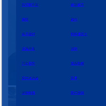
防切割手套
航空航天
绳缆
箱包
电子器材
特种混泥土
深海养殖
消防
汽车配件
服装鞋帽
家纺冰凉席
家具
宠物制品
医疗器械