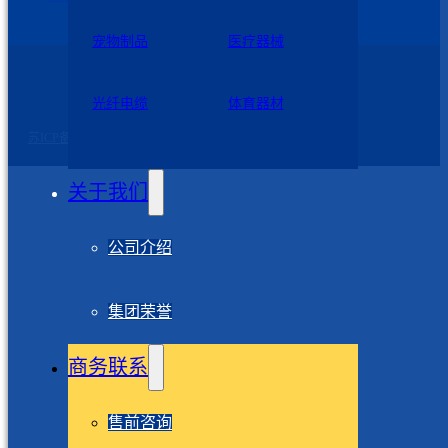
宠物制品
医疗器械
苏公网安备 32060102320739号
光纤电缆
体育器材
©2026 九州星际 版权所有
苏ICP备2023007729号-2
关于我们
公司介绍
集团荣誉
商务联系
售前咨询