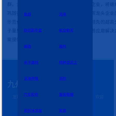
群。九州星际作为新材料产业集群的重点企业，将继
巩固行业先行者和领军者的优势地位，发挥龙头企业
鱼线
风电
示范作用，继续深耕细作，全力打造全球领先的
超高
子量聚乙烯纤维
防切割手套
专业化研发生产基地和下游应用解决
航空航天
案提供商。
绳缆
箱包
电子器材
特种混泥土
深海养殖
消防
九州星际科技
汽车配件
服装鞋帽
发现需求和解决问题是我们发展的第一动力，欢迎
客户加强与我们的沟通
家纺冰凉席
家具
点击这里联系我们