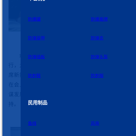
防爆罐
防爆盾牌
防弹装甲
防弹衣
11月23日，2023上市公司高质量发展论坛在南通
防弹插板
防弹头盔
行，
九州星际
科技有限公司作为本地重点企业，受邀
席新能源、新材料产业投资合作交流会，董事长周新
防刺鞋
防刺服
在会上做交流发言，与来通嘉宾畅谈企业发展心得，
谋发展新篇。会议由南通市人民政府副秘书长张兴国
民用制品
持。
鱼线
风电