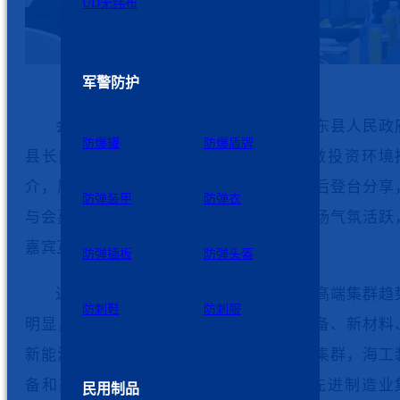
UD无纬布
军警防护
会上，南通市发改委主任尹建勇、如东县人民政
防爆罐
防爆盾牌
县长陈雷等领导分别代表市、县（区）做投资环境
介，周新基董事长等本地重点企业代表先后登台分享
防弹装甲
防弹衣
与会嘉宾们也进行了热烈的交流讨论，现场气氛活跃
嘉宾互动融洽。
防弹插板
防弹头盔
近年来，南通市主导产业特色鲜明，高端集群趋
防刺鞋
防刺服
明显，拥有船舶海工、高端纺织、高端装备、新材料
新能源和新一代信息技术六大千亿级产业集群，海工
备和高技术船舶、高端纺织跻身国家级先进制造业
民用制品