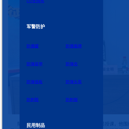
UD无纬布
军警防护
防爆罐
防爆盾牌
防弹装甲
防弹衣
防弹插板
防弹头盔
防刺鞋
防刺服
随后，县委党校原常务副校长吴金明为学员授课，他围
民用制品