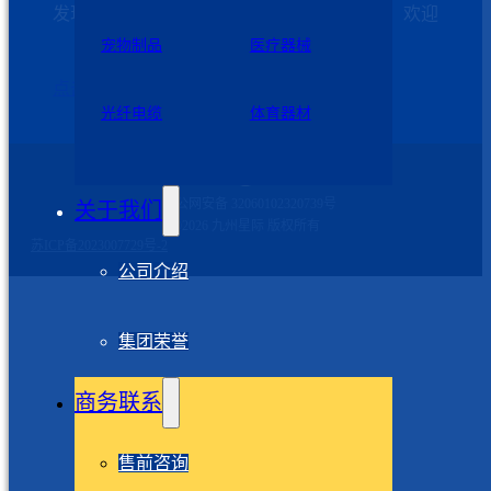
发现需求和解决问题是我们发展的第一动力，欢迎
客户加强与我们的沟通
宠物制品
医疗器械
点击这里联系我们
光纤电缆
体育器材
苏公网安备 32060102320739号
关于我们
©2026 九州星际 版权所有
苏ICP备2023007729号-2
公司介绍
集团荣誉
商务联系
售前咨询