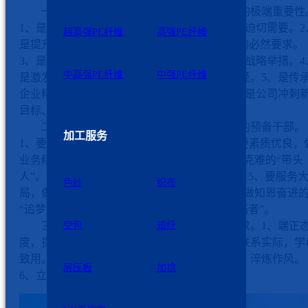
一、审时度势，深刻领会举办本期培训班的极端重要性
1、是应对复杂多变外部环境、抢抓战略机遇的迫切需要。2
超高强PE纤维
高强PE纤维
是提升年轻大学生综合素质、解决“本领恐慌”的必然要求。
3、是完善公司人才梯队建设、保障基业长青的战略举措。4
中高强PE纤维
中强PE纤维
是激发组织活力、营造争先创优氛围的有效途径。5、是传
企业精神、凝聚发展向心力的重要载体。6、更是公司冲刺
目标、攀登新高峰的底气所在。
二、对标对表，深刻体悟如何做一名优秀的预备干部。
加工服务
1、要政治过硬，做信念坚定的“明白人”。2、要素质优良，
业务精湛的“内行人”。3、要勇于担当，做攻坚克难的“带头
人”。4、要作风正派，做廉洁自律的“干净人”。5、要服务
色纱
织布
局，做团结协作的“粘合剂”。6、要心怀感恩，做知恩奋进
“追梦人”。7、要眼界长远，做拥抱变化的“开拓者”。
三、严字当头，对本期培训班的提六点要求。1、端正
空包
短纤
度，提高认识。2、虚心请教，勤于思考。3、联系实际，学
致用。4、团结互助，共同进步。5、严守纪律，淬炼作风。
层压板
加捻
6、立大志向，锚定目标。