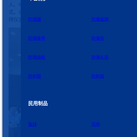
人、中层正职以上管理人员、近三年新进研究生出席开班仪
式。公司董事长周新基作重要讲话，公司高级副总经理陈兵
持仪式。
防爆罐
防爆盾牌
防弹装甲
防弹衣
防弹插板
防弹头盔
防刺鞋
防刺服
民用制品
鱼线
风电