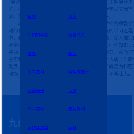
“展望十五五 奋进新征程”与“中国传统文化”两大主题展开讲
解。授课内容兼具理论高度与实践导向，既贴合学员实际需
求，又富有启发性，赢得了在场人员的一致好评。
鱼线
风电
本次开班仪式标志着预科班正式启动，为后续各项教学
动的有序、高效开展奠定了坚实基础。在接下来的学习过程
防切割手套
航空航天
中，全体学员将严格按照既定的教学计划，系统、深入地完
全部课程内容的学习任务，不仅要全面掌握相关理论知识，
将通过实践训练不断提升实际操作能力和综合素养，从而切
绳缆
箱包
夯实专业能力基础。这一过程不仅有助于学员个人成长与职
发展，也将为企业未来的高质量发展持续注入新鲜活力和强
电子器材
特种混泥土
动能，助力企业在激烈的市场竞争中稳步前行、不断壮大。
深海养殖
消防
汽车配件
服装鞋帽
九州星际科技
家纺冰凉席
家具