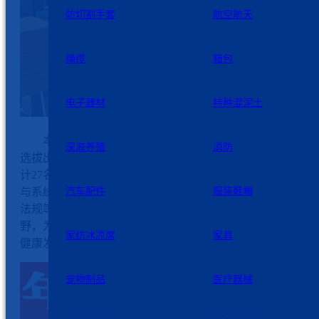
防切割手套
航空航天
绳缆
箱包
电子器材
特种混泥土
本次预科班学员是由公司在大学生群体中综合考察、择
深海养殖
消防
选拔出的，加上近两年已提拔但未参加培训班的中层干部，
计27名。预科班的培训周期共计10天，课程内容经过精心设
与系统规划，内容覆盖专业知识、管理思维、实践技能、法
汽车配件
服装鞋帽
法规等多个维度，旨在帮助学员在短时间内夯实基础、拓展
野，为后续深入学习或实际工作做好充分准备，为公司可持
家纺冰凉席
家具
健康发展提供后备人才支撑。
宠物制品
医疗器械