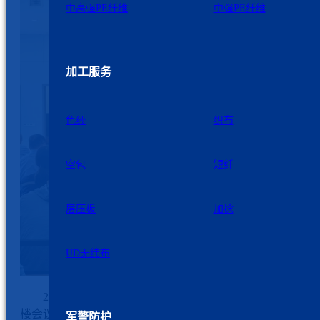
中高强PE纤维
中强PE纤维
加工服务
色纱
织布
空包
短纤
层压板
加捻
UD无纬布
2026年6月8日上午，九州星际2026年预科班开班仪式在
楼会议厅如期举行。全体学员、公司领导、各部门主要负责
军警防护