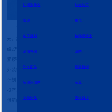
防切割手套
航空航天
绳缆
箱包
该项目位于洋口港经济开发区，计划总投资44.5
电子器材
特种混泥土
元，其中设备投资19.6亿元，年产超高分子量聚乙烯
维2万吨。该项目于2022年7月开工建设，当前项目正
深海养殖
消防
紧锣密鼓地施工建设，部分主厂房土建已封顶，正在
汽车配件
服装鞋帽
外装修，辅助用房及相关配套建设中。公司正按照既
计划，稳步有序推进项目的施工建设，力争早完工、
家纺冰凉席
家具
投产、早创收，为公司效益增收和如东地方经济发展
宠物制品
医疗器械
供新的助力。