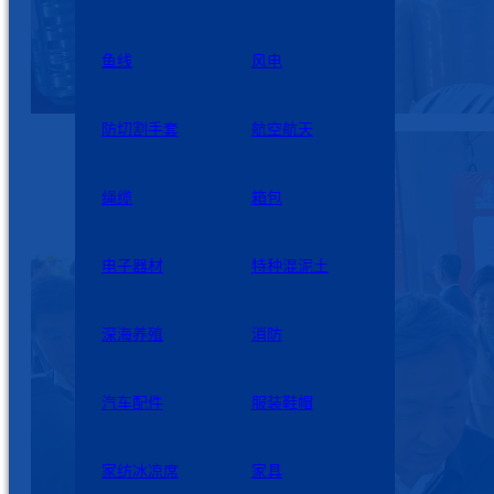
鱼线
风电
防切割手套
航空航天
绳缆
箱包
电子器材
特种混泥土
深海养殖
消防
汽车配件
服装鞋帽
家纺冰凉席
家具