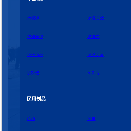
防爆罐
防爆盾牌
防弹装甲
防弹衣
防弹插板
防弹头盔
防刺鞋
防刺服
民用制品
鱼线
风电