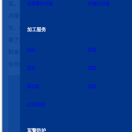
会，江苏
九州星际
新材料有限公司作为如东唯一的观
中高强PE纤维
中强PE纤维
点接受了视察，公司董事长周新基向市政协主席黄巍
东、市人大常务副主任庄中秋、市委副书记沈雷一行
加工服务
报了洋口港厂区
超高分子量聚乙烯纤维
项目的建设情
色纱
织布
和未来的发展规划，参加视察的领导们对九州星际的
目也给予了充分肯定。
空包
短纤
层压板
加捻
UD无纬布
军警防护