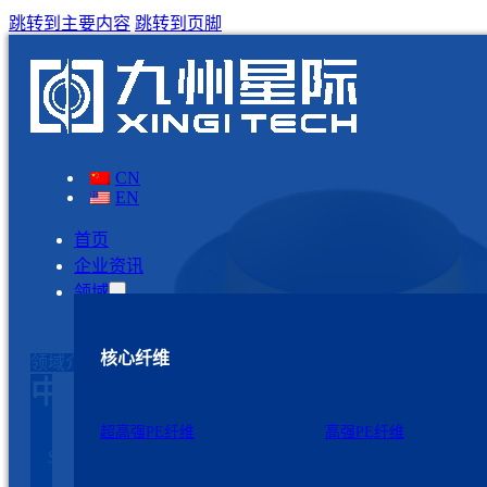
跳转到主要内容
跳转到页脚
CN
EN
首页
企业资讯
领域
核心纤维
领域介绍
中高强PE纤维
强度
断裂延展
模量
Tensile
Elongation at
超高强PE纤维
高强PE纤维
Modulus
规格
Strength
Break
Specifications