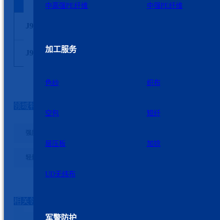
cN/dtex
%
cN/dtex
中高强PE纤维
中强PE纤维
J96 1600D
≥ 25
≤ 4
≥ 900
加工服务
J97 1600D
≥ 27
≤ 4
≥ 900
色纱
织布
*上述纤维参数仅供参考，详情咨询公司销售。
领域特性
空包
短纤
强度高
抗紫外线
抗老化
超强耐磨
,
,
,
,
层压板
加捻
轻量化
UD无纬布
相关领域
军警防护