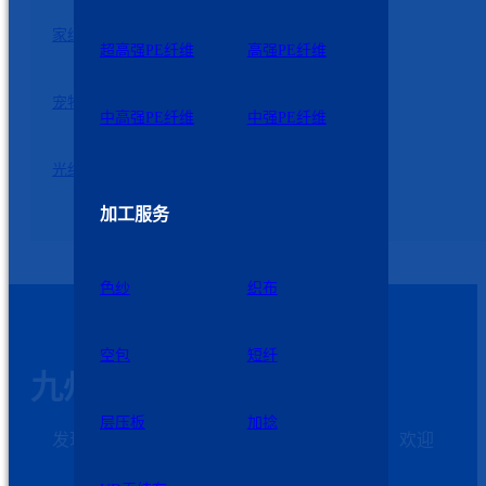
家纺冰凉席
家具
超高强PE纤维
高强PE纤维
宠物制品
医疗器械
中高强PE纤维
中强PE纤维
光纤电缆
体育器材
加工服务
色纱
织布
空包
短纤
九州星际科技
层压板
加捻
发现需求和解决问题是我们发展的第一动力，欢迎
客户加强与我们的沟通