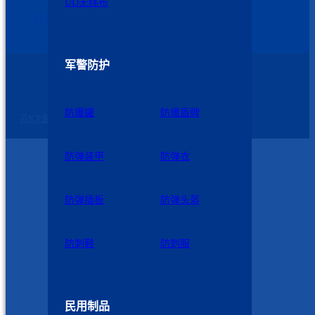
UD无纬布
点击这里联系我们
军警防护
苏公网安备 32060102320739号
©2026 九州星际 版权所有
防爆罐
防爆盾牌
苏ICP备2023007729号-2
防弹装甲
防弹衣
防弹插板
防弹头盔
防刺鞋
防刺服
民用制品