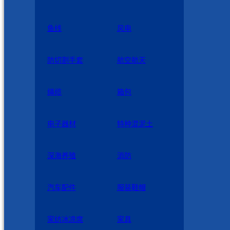
鱼线
风电
防切割手套
航空航天
绳缆
箱包
电子器材
特种混泥土
深海养殖
消防
汽车配件
服装鞋帽
家纺冰凉席
家具