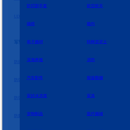
防切割手套
航空航天
UD无纬布
绳缆
箱包
军警防护
电子器材
特种混泥土
深海养殖
消防
防爆罐
防爆盾牌
汽车配件
服装鞋帽
防弹装甲
防弹衣
家纺冰凉席
家具
防弹插板
防弹头盔
宠物制品
医疗器械
防刺鞋
防刺服