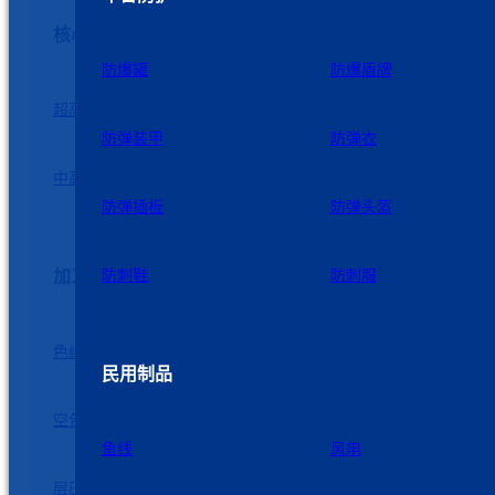
核心纤维
防爆罐
防爆盾牌
超高强PE纤维
高强PE纤维
防弹装甲
防弹衣
中高强PE纤维
中强PE纤维
防弹插板
防弹头盔
加工服务
防刺鞋
防刺服
色纱
织布
民用制品
空包
短纤
鱼线
风电
层压板
加捻