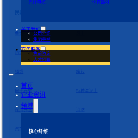
光纤电缆
体育器材
民用制品
关于我们
鱼线
风电
公司介绍
集团荣誉
商务联系
防切割手套
航空航天
售前咨询
人才招聘
绳缆
箱包
首页
电子器材
特种混泥土
企业资讯
领域
深海养殖
消防
汽车配件
服装鞋帽
核心纤维