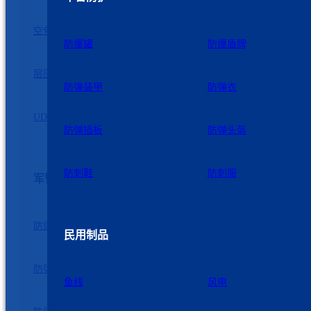
空包
短纤
防爆罐
防爆盾牌
层压板
加捻
防弹装甲
防弹衣
UD无纬布
防弹插板
防弹头盔
防刺鞋
防刺服
军警防护
防爆罐
防爆盾牌
民用制品
防弹装甲
防弹衣
鱼线
风电