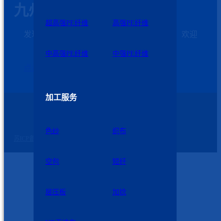
九州星际科技
超高强PE纤维
高强PE纤维
发现需求和解决问题是我们发展的第一动力，欢迎
客户加强与我们的沟通
中高强PE纤维
中强PE纤维
点击这里联系我们
加工服务
苏公网安备 32060102320739号
©2026 九州星际 版权所有
色纱
织布
苏ICP备2023007729号-2
空包
短纤
层压板
加捻