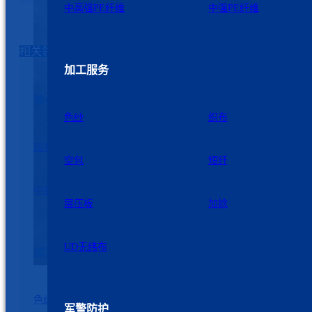
中高强PE纤维
中强PE纤维
相关领域
加工服务
核心纤维
色纱
织布
超高强PE纤维
高强PE纤维
空包
短纤
中高强PE纤维
中强PE纤维
层压板
加捻
UD无纬布
加工服务
色纱
织布
军警防护