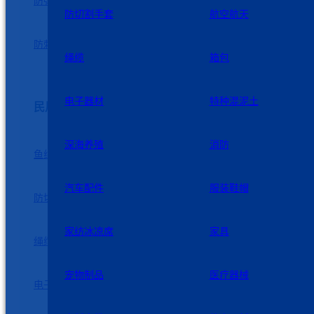
防弹插板
防弹头盔
防切割手套
航空航天
防刺鞋
防刺服
绳缆
箱包
电子器材
特种混泥土
民用制品
深海养殖
消防
鱼线
风电
汽车配件
服装鞋帽
防切割手套
航空航天
家纺冰凉席
家具
绳缆
箱包
宠物制品
医疗器械
电子器材
特种混泥土