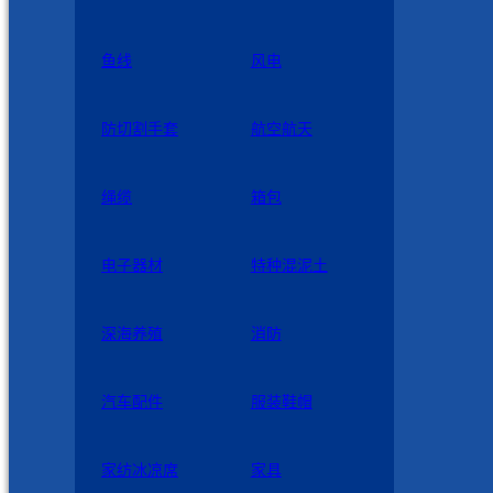
鱼线
风电
防切割手套
航空航天
绳缆
箱包
电子器材
特种混泥土
深海养殖
消防
汽车配件
服装鞋帽
家纺冰凉席
家具