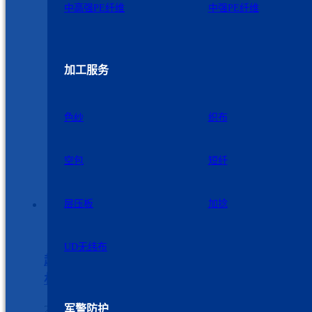
中高强PE纤维
中强PE纤维
加工服务
色纱
织布
空包
短纤
层压板
加捻
UD无纬布
超高分子量聚乙烯纤维为什么适用于做防弹
材料
军警防护
2022年7月19日