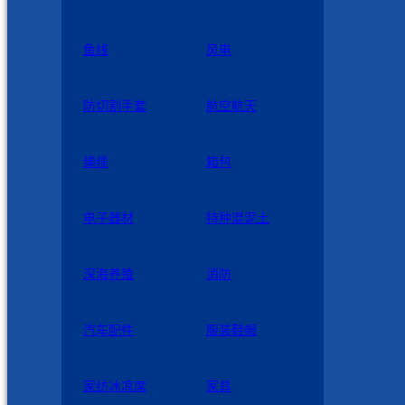
鱼线
风电
防切割手套
航空航天
绳缆
箱包
电子器材
特种混泥土
深海养殖
消防
汽车配件
服装鞋帽
家纺冰凉席
家具