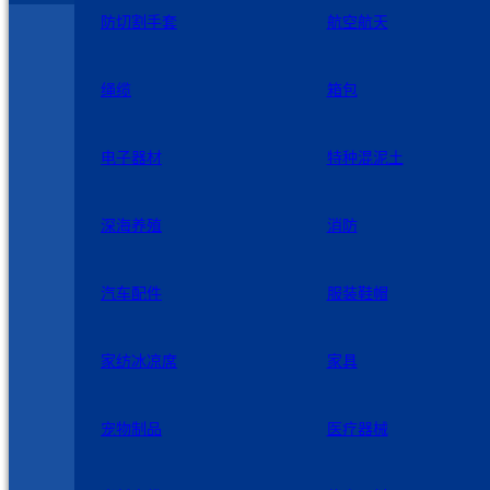
防切割手套
航空航天
绳缆
箱包
电子器材
特种混泥土
深海养殖
消防
汽车配件
服装鞋帽
家纺冰凉席
家具
宠物制品
医疗器械