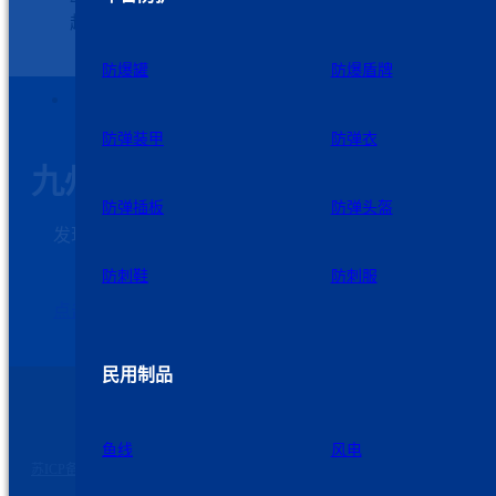
超高分子量聚乙烯（UHMW-PE）纤维 …
防爆罐
防爆盾牌
防弹装甲
防弹衣
九州星际科技
防弹插板
防弹头盔
发现需求和解决问题是我们发展的第一动力，欢迎
客户加强与我们的沟通
防刺鞋
防刺服
点击这里联系我们
民用制品
苏公网安备 32060102320739号
©2026 九州星际 版权所有
鱼线
风电
苏ICP备2023007729号-2